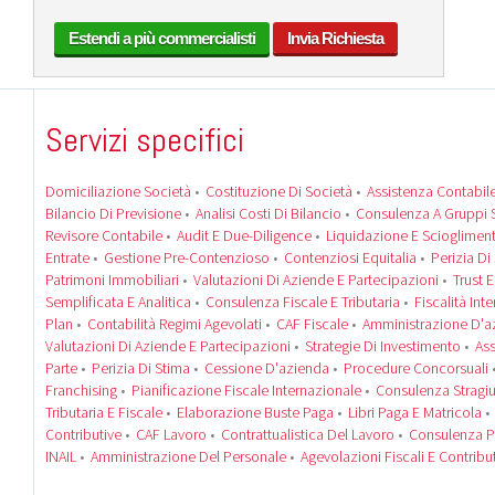
Estendi a più commercialisti
Invia Richiesta
Servizi specifici
Domiciliazione Società
•
Costituzione Di Società
•
Assistenza Contabil
Bilancio Di Previsione
•
Analisi Costi Di Bilancio
•
Consulenza A Gruppi S
Revisore Contabile
•
Audit E Due-Diligence
•
Liquidazione E Scioglimen
Entrate
•
Gestione Pre-Contenzioso
•
Contenziosi Equitalia
•
Perizia Di
Patrimoni Immobiliari
•
Valutazioni Di Aziende E Partecipazioni
•
Trust E
Semplificata E Analitica
•
Consulenza Fiscale E Tributaria
•
Fiscalità Int
Plan
•
Contabilità Regimi Agevolati
•
CAF Fiscale
•
Amministrazione D'a
Valutazioni Di Aziende E Partecipazioni
•
Strategie Di Investimento
•
Ass
Parte
•
Perizia Di Stima
•
Cessione D'azienda
•
Procedure Concorsuali
Franchising
•
Pianificazione Fiscale Internazionale
•
Consulenza Stragiu
Tributaria E Fiscale
•
Elaborazione Buste Paga
•
Libri Paga E Matricola
Contributive
•
CAF Lavoro
•
Contrattualistica Del Lavoro
•
Consulenza P
INAIL
•
Amministrazione Del Personale
•
Agevolazioni Fiscali E Contribu