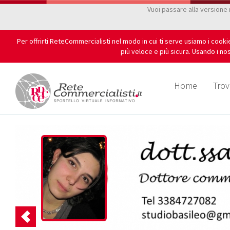
Vuoi passare alla versione
Per offrirti ReteCommercialisti nel modo in cui ti serve usiamo i cook
più veloce e più sicura. Usando i nos
Home
Trov