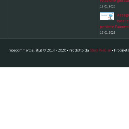
relazione giurata
12.01.2023
Assegn
Isee: 
perdere l'aumen
12.01.2023
retecommercialisti.it © 2014 - 2020 • Prodotto da
Studi Web srl
• Proprietà