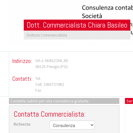
Dott. Commercialista
Dott. Commercialista
Chiara Basileo
Chiara Basileo
Dottore Commercialista
Indirizzo:
VIA A. MANZONI, 89
06135 Perugia
(PG)
Contatti:
Tel.
Cell. 3384727082
Fax
Contatta subito per una consulenza gratuita:
Serv
Contatta Commercialista:
Richiesta: