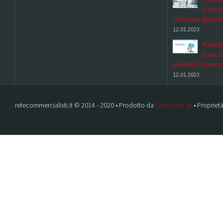
transf
relazione giurata
12.01.2023
Assegn
Isee: 
perdere l'aumen
12.01.2023
retecommercialisti.it © 2014 - 2020 • Prodotto da
Studi Web srl
• Proprietà