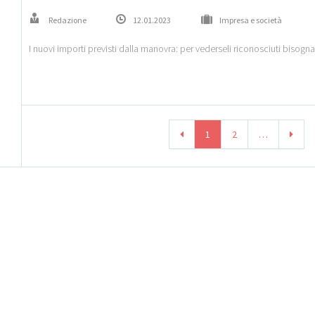
Redazione
12.01.2023
Impresa e società
I nuovi importi previsti dalla manovra: per vederseli riconosciuti bisogna r
1
2
…