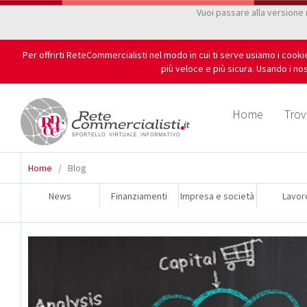
Vuoi passare alla versione
Per offrirti ReteCommercialisti nel modo in cui ti serve usiamo i cook
più veloce e più sicura. Usando i nos
Home
Trov
Home
/
Blog
News
Finanziamenti
Impresa e società
Lavor