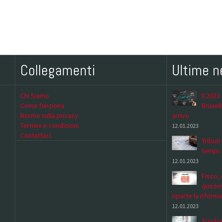
Collegamenti
Ultime 
Chi Siamo
Il 2023
Come funziona
Bruxell
Norme sulla privacy
arrivo
Termini e condizioni
12.01.2023
Contattaci
Tributi
tempi:
12.01.2023
Fisco, 
quozie
riparte la riforma
12.01.2023
Trasfor