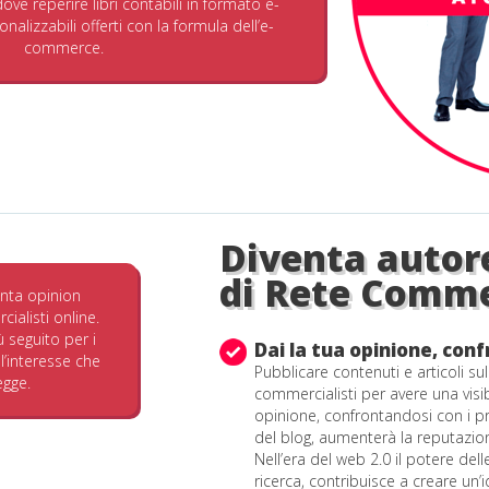
ve reperire libri contabili in formato e-
nalizzabili offerti con la formula dell’e-
commerce.
Diventa autore
di Rete Commer
venta opinion
ialisti online.
ù seguito per i
Dai la tua opinione, conf
l’interesse che
Pubblicare contenuti e articoli sul
egge.
commercialisti per avere una visi
opinione, confrontandosi con i p
del blog, aumenterà la reputazion
Nell’era del web 2.0 il potere dell
ricerca, contribuisce a creare un’