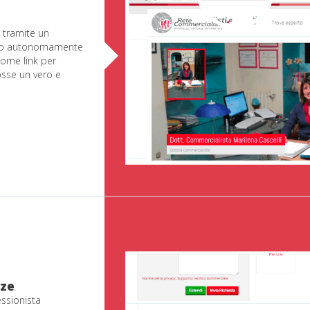
 tramite un
fatto autonomamente
 come link per
osse un vero e
nze
essionista