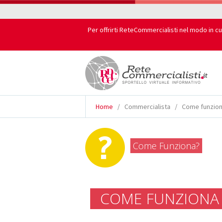
Per offrirti ReteCommercialisti nel modo in cu
Home
/
Commercialista
/
Come funzio
Come Funziona?
COME FUNZIONA 