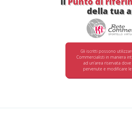
il
Punto di rifer
della tua a
Gli iscritti possono utilizza
Commercialisti in maniera int
ad un’area riservata dove 
pervenute e modificare le