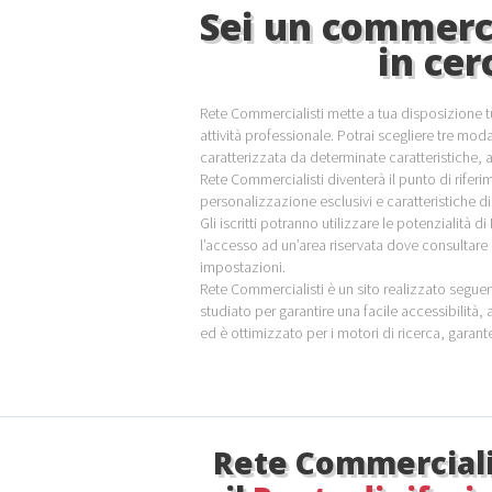
Sei un commerc
in ce
Rete Commercialisti mette a tua disposizione tut
attività professionale. Potrai scegliere tre mo
caratterizzata da determinate caratteristiche,
Rete Commercialisti diventerà il punto di riferim
personalizzazione esclusivi e caratteristiche di 
Gli iscritti potranno utilizzare le potenzialità d
l’accesso ad un’area riservata dove consultare 
impostazioni.
Rete Commercialisti è un sito realizzato seguend
studiato per garantire una facile accessibilità, 
ed è ottimizzato per i motori di ricerca, garant
Rete Commerciali