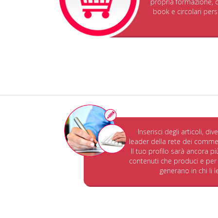
propria formazione, do
book e circolari perso
Inserisci degli articoli, di
leader della rete dei commerc
Il tuo profilo sarà ancora pi
contenuti che produci e per 
generano in chi li l