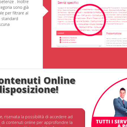
etenze . Inoltre
ategoria sono già
 per filtrare al
e standard
ascuna
ontenuti Online
disposizione!
ltre, riservata la possibilità di accedere ad
 di contenuti online per approfondire la