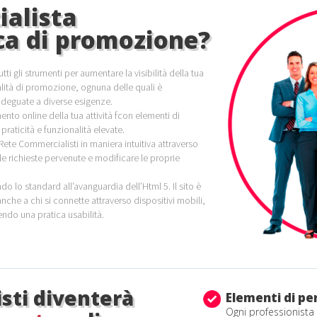
ialista
rca di promozione?
ti gli strumenti per aumentare la visibilità della tua
dalità di promozione, ognuna delle quali è
 adeguate a diverse esigenze.
ento online della tua attività fcon elementi di
praticità e funzionalità elevate.
i Rete Commercialisti in maniera intuitiva attraverso
le richieste pervenute e modificare le proprie
o lo standard all’avanguardia dell’Html 5. Il sito è
anche a chi si connette attraverso dispositivi mobili,
endo una pratica usabilità.
sti diventerà
Elementi di pe
Ogni professionista