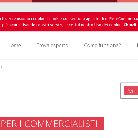
i ti serve usiamo i cookie. I cookie consentono agli utenti di ReteCommerci
più sicura. Usando i nostri servizi, accetti il nostro Uso dei cookie.
Chiudi
Home
Trova esperto
Come funziona?
na
Per i
PER I COMMERCIALISTI