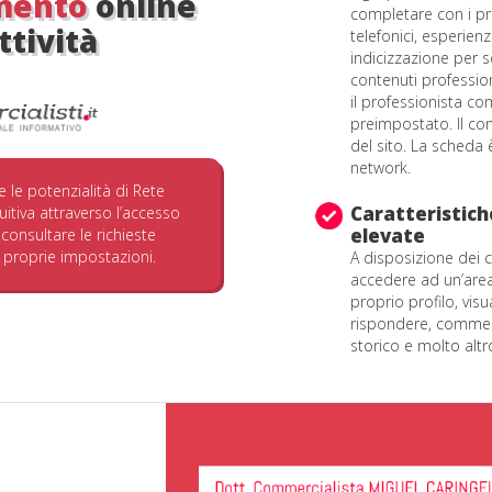
imento
online
completare con i pro
ttività
telefonici, esperien
indicizzazione per s
contenuti profession
il professionista 
preimpostato. Il co
del sito. La scheda 
network.
re le potenzialità di Rete
Caratteristiche
uitiva attraverso l’accesso
elevate
consultare le richieste
 proprie impostazioni.
A disposizione dei co
accedere ad un’area 
proprio profilo, visu
rispondere, commenta
storico e molto altro