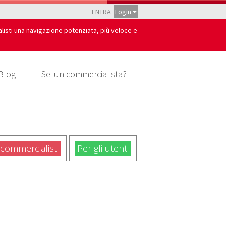
ENTRA
Login
alisti una navigazione potenziata, più veloce e
Blog
Sei un commercialista?
 commercialisti
Per gli utenti